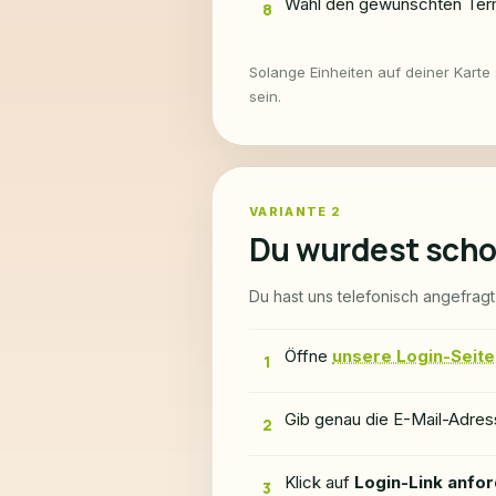
Wähl den gewünschten Termi
8
Solange Einheiten auf deiner Karte 
sein.
VARIANTE 2
Du wurdest scho
Du hast uns telefonisch angefrag
Öffne
unsere Login-Seite
1
Gib genau die E-Mail-Adress
2
Klick auf
Login-Link anfo
3